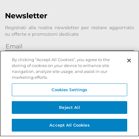
Newsletter
Registrati alla nostra newsletter per restare aggiornato
su offerte e promozioni dedicate
Ho preso visione della Privacy Policy e autorizzo il
By clicking “Accept All Cookies”, you agree to the
trattamento dei miei dati personali per le finalità
storing of cookies on your device to enhance site
esposte.
navigation, analyze site usage, and assist in our
marketing efforts.
Iscriviti
Cookies Settings
Reject All
Italiano
|
English
Pagamenti sicuri con
Accept All Cookies